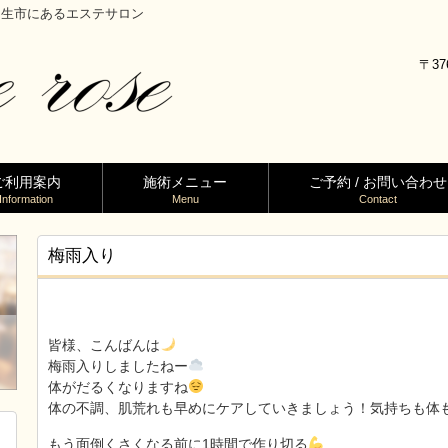
馬県桐生市にあるエステサロン
〒37
ご利用案内
施術メニュー
ご予約 / お問い合わせ
Information
Menu
Contact
梅雨入り
皆様、こんばんは
梅雨入りしましたねー
体がだるくなりますね
体の不調、肌荒れも早めにケアしていきましょう！気持ちも体
もう面倒くさくなる前に1時間で作り切る